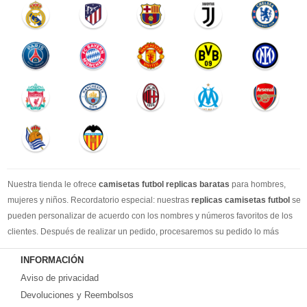
Nuestra tienda le ofrece
camisetas futbol replicas baratas
para hombres,
mujeres y niños. Recordatorio especial: nuestras
replicas camisetas futbol
se
pueden personalizar de acuerdo con los nombres y números favoritos de los
clientes. Después de realizar un pedido, procesaremos su pedido lo más
rápido posible, para que pueda recibir su camisetas de fútbol favorita cuando
INFORMACIÓN
la necesite. DHL / EMS / China Post y otro expreso, puede elegir libremente.
Aviso de privacidad
Llevamos más de 10 años comprometidos con esta industria, con una línea de
producción estable, un sólido equipo de servicio al cliente y una gran cantidad
Devoluciones y Reembolsos