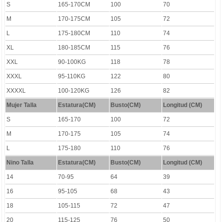
S
165-170CM
100
70
M
170-175CM
105
72
L
175-180CM
110
74
XL
180-185CM
115
76
XXL
90-100KG
118
78
XXXL
95-110KG
122
80
XXXXL
100-120KG
126
82
Mujer Talla
Estatura(CM)
Busto(CM)
Longitud (CM)
S
165-170
100
72
M
170-175
105
74
L
175-180
110
76
Nino Talla
Estatura(CM)
Busto(CM)
Longitud (CM)
14
70-95
64
39
16
95-105
68
43
18
105-115
72
47
20
115-125
76
50