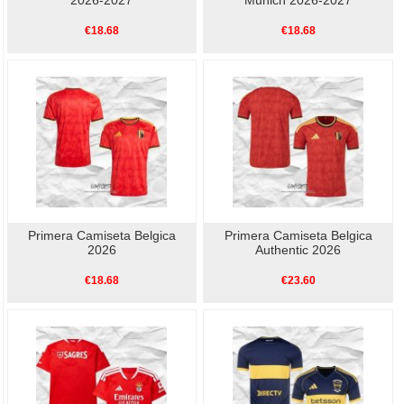
€18.68
€18.68
Primera Camiseta Belgica
Primera Camiseta Belgica
2026
Authentic 2026
€18.68
€23.60