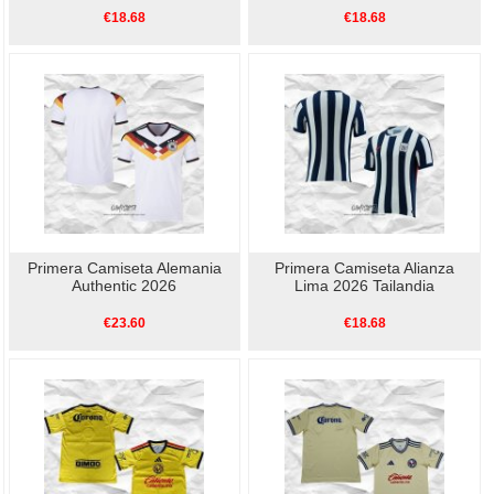
€18.68
€18.68
Primera Camiseta Alemania
Primera Camiseta Alianza
Authentic 2026
Lima 2026 Tailandia
€23.60
€18.68