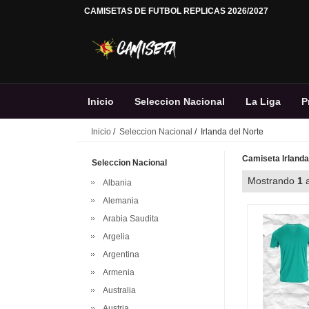
CAMISETAS DE FUTBOL REPLICAS 2026/2027
Inicio
Seleccion Nacional
La Liga
P
Inicio
/
Seleccion Nacional
/ Irlanda del Norte
Camiseta Irlanda
Seleccion Nacional
Mostrando
1
Albania
Alemania
Arabia Saudita
Argelia
Argentina
Armenia
Australia
Austria