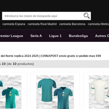
camiseta Espana
camiseta Real Madrid
camiseta Barcelona
camiseta Atleti
remier League
Serie A
Ligue 1
Bundesliga
Autres 
 del Norte replica 2024 2025 | CHINAPOST envio gratis si pedido mas €99
a
10
(de
10
productos)