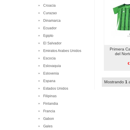
Croacia
Curazao
Dinamarca
Ecuador
Egipto
El Salvador
Primera Ca
Emiratos Arabes Unidos
del Nor
Escocia
€
Eslovaquia
Eslovenia
Espana
Mostrando
1
Estados Unidos
Filipinas
Finlandia
Francia
Gabon
Gales