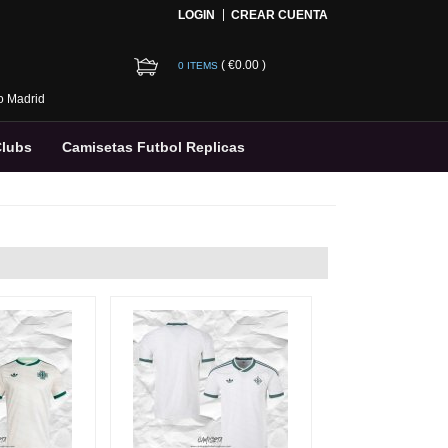
LOGIN
CREAR CUENTA
(
€0.00
)
0 ITEMS
co Madrid
Clubs
Camisetas Futbol Replicas