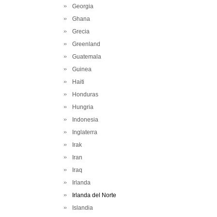
Georgia
Ghana
Grecia
Greenland
Guatemala
Guinea
Haiti
Honduras
Hungria
Indonesia
Inglaterra
Irak
Iran
Iraq
Irlanda
Irlanda del Norte
Islandia