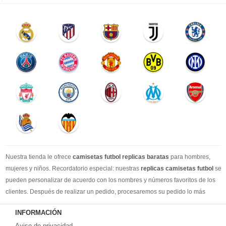
Nuestra tienda le ofrece
camisetas futbol replicas baratas
para hombres,
mujeres y niños. Recordatorio especial: nuestras
replicas camisetas futbol
se
pueden personalizar de acuerdo con los nombres y números favoritos de los
clientes. Después de realizar un pedido, procesaremos su pedido lo más
rápido posible, para que pueda recibir su camisetas de fútbol favorita cuando
INFORMACIÓN
la necesite. DHL / EMS / China Post y otro expreso, puede elegir libremente.
Aviso de privacidad