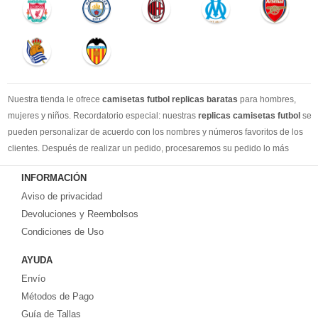
Nuestra tienda le ofrece
camisetas futbol replicas baratas
para hombres,
mujeres y niños. Recordatorio especial: nuestras
replicas camisetas futbol
se
pueden personalizar de acuerdo con los nombres y números favoritos de los
clientes. Después de realizar un pedido, procesaremos su pedido lo más
rápido posible, para que pueda recibir su camisetas de fútbol favorita cuando
INFORMACIÓN
la necesite. DHL / EMS / China Post y otro expreso, puede elegir libremente.
Aviso de privacidad
Llevamos más de 10 años comprometidos con esta industria, con una línea de
producción estable, un sólido equipo de servicio al cliente y una gran cantidad
Devoluciones y Reembolsos
de los clientes más leales. Tenemos suficiente experiencia para satisfacer tus
Condiciones de Uso
necesidades de camisetas de fútbol.
AYUDA
Prometemos a cada cliente:
Envío
1-Precio más bajo en toda la red, seguro de calidad
2-100% Método de pago seguro.
Métodos de Pago
3-Cada uno de nuestros paquetes se enviará al número de seguimiento de
Guía de Tallas