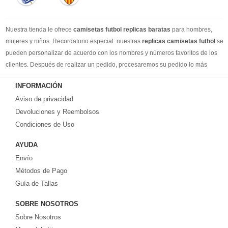
Nuestra tienda le ofrece
camisetas futbol replicas baratas
para hombres,
mujeres y niños. Recordatorio especial: nuestras
replicas camisetas futbol
se
pueden personalizar de acuerdo con los nombres y números favoritos de los
clientes. Después de realizar un pedido, procesaremos su pedido lo más
rápido posible, para que pueda recibir su camisetas de fútbol favorita cuando
INFORMACIÓN
la necesite. DHL / EMS / China Post y otro expreso, puede elegir libremente.
Aviso de privacidad
Llevamos más de 10 años comprometidos con esta industria, con una línea de
producción estable, un sólido equipo de servicio al cliente y una gran cantidad
Devoluciones y Reembolsos
de los clientes más leales. Tenemos suficiente experiencia para satisfacer tus
Condiciones de Uso
necesidades de camisetas de fútbol.
AYUDA
Prometemos a cada cliente:
Envío
1-Precio más bajo en toda la red, seguro de calidad
2-100% Método de pago seguro.
Métodos de Pago
3-Cada uno de nuestros paquetes se enviará al número de seguimiento de
Guía de Tallas
logística al cliente lo antes posible.
SOBRE NOSOTROS
4-Por favor, crea que todos los problemas encontrados en tu pedido, con
nuestra rica experiencia, te daremos una solución satisfactoria.
Sobre Nosotros