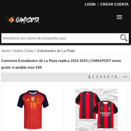
LOGIN
CREAR CUENTA
Inicio
/
Autres Clubs
/ Estudiantes de La Plata
Camiseta Estudiantes de La Plata replica 2024 2025 | CHINAPOST envio
gratis si pedido mas €99
1
2
3
4
5
6
7
8
...
>>