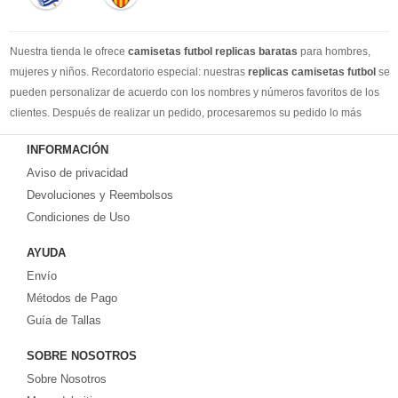
Nuestra tienda le ofrece
camisetas futbol replicas baratas
para hombres,
mujeres y niños. Recordatorio especial: nuestras
replicas camisetas futbol
se
pueden personalizar de acuerdo con los nombres y números favoritos de los
clientes. Después de realizar un pedido, procesaremos su pedido lo más
rápido posible, para que pueda recibir su camisetas de fútbol favorita cuando
INFORMACIÓN
la necesite. DHL / EMS / China Post y otro expreso, puede elegir libremente.
Aviso de privacidad
Llevamos más de 10 años comprometidos con esta industria, con una línea de
producción estable, un sólido equipo de servicio al cliente y una gran cantidad
Devoluciones y Reembolsos
de los clientes más leales. Tenemos suficiente experiencia para satisfacer tus
Condiciones de Uso
necesidades de camisetas de fútbol.
AYUDA
Prometemos a cada cliente:
Envío
1-Precio más bajo en toda la red, seguro de calidad
2-100% Método de pago seguro.
Métodos de Pago
3-Cada uno de nuestros paquetes se enviará al número de seguimiento de
Guía de Tallas
logística al cliente lo antes posible.
SOBRE NOSOTROS
4-Por favor, crea que todos los problemas encontrados en tu pedido, con
nuestra rica experiencia, te daremos una solución satisfactoria.
Sobre Nosotros