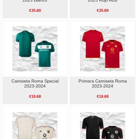
€35.60
€35.60
Camiseta Roma Special
Primera Camiseta Roma
2023-2024
2023-2024
€18.68
€18.68