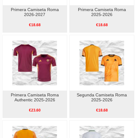
Primera Camiseta Roma
Primera Camiseta Roma
2026-2027
2025-2026
€18.68
€18.68
Primera Camiseta Roma
Segunda Camiseta Roma
Authentic 2025-2026
2025-2026
€23.60
€18.68