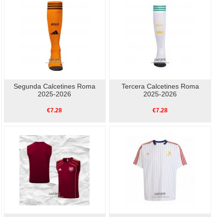
Segunda Calcetines Roma
Tercera Calcetines Roma
2025-2026
2025-2026
€7.28
€7.28