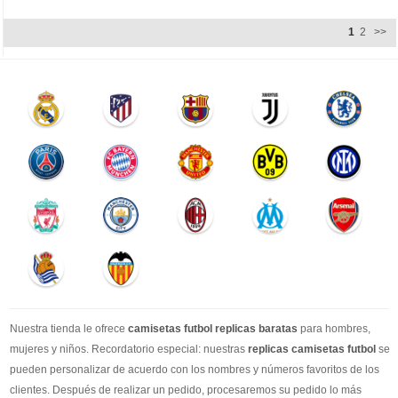
1
2
>>
Nuestra tienda le ofrece
camisetas futbol replicas baratas
para hombres,
mujeres y niños. Recordatorio especial: nuestras
replicas camisetas futbol
se
pueden personalizar de acuerdo con los nombres y números favoritos de los
clientes. Después de realizar un pedido, procesaremos su pedido lo más