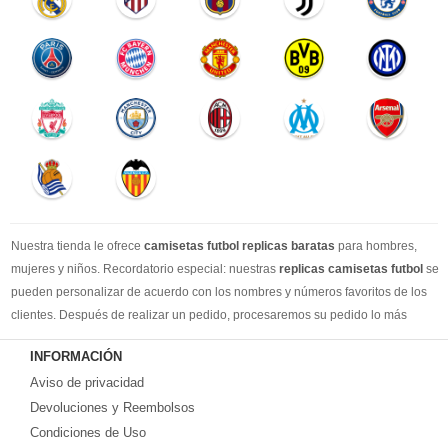
Nuestra tienda le ofrece
camisetas futbol replicas baratas
para hombres,
mujeres y niños. Recordatorio especial: nuestras
replicas camisetas futbol
se
pueden personalizar de acuerdo con los nombres y números favoritos de los
clientes. Después de realizar un pedido, procesaremos su pedido lo más
rápido posible, para que pueda recibir su camisetas de fútbol favorita cuando
INFORMACIÓN
la necesite. DHL / EMS / China Post y otro expreso, puede elegir libremente.
Aviso de privacidad
Llevamos más de 10 años comprometidos con esta industria, con una línea de
producción estable, un sólido equipo de servicio al cliente y una gran cantidad
Devoluciones y Reembolsos
de los clientes más leales. Tenemos suficiente experiencia para satisfacer tus
Condiciones de Uso