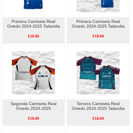
Primera Camiseta Real
Primera Camiseta Real
Oviedo 2024-2025 Tailandia
Oviedo 2024-2025 Tailandia
€18.68
€18.68
Segunda Camiseta Real
Tercera Camiseta Real
Oviedo 2024-2025
Oviedo 2024-2025 Tailandia
€18.68
€18.68