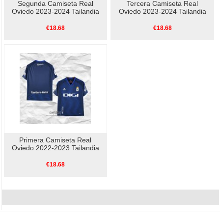
Segunda Camiseta Real
Tercera Camiseta Real
Oviedo 2023-2024 Tailandia
Oviedo 2023-2024 Tailandia
€18.68
€18.68
Primera Camiseta Real
Oviedo 2022-2023 Tailandia
€18.68