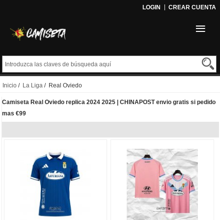
LOGIN
CREAR CUENTA
Inicio
/
La Liga
/ Real Oviedo
Camiseta Real Oviedo replica 2024 2025 | CHINAPOST envio gratis si pedido
mas €99