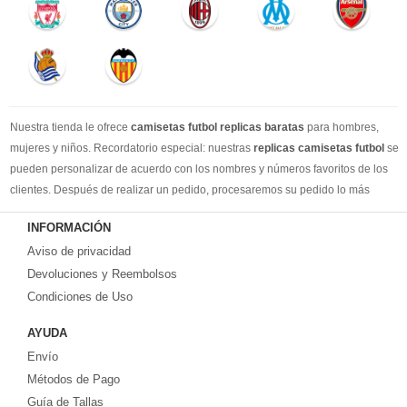
Nuestra tienda le ofrece
camisetas futbol replicas baratas
para hombres,
mujeres y niños. Recordatorio especial: nuestras
replicas camisetas futbol
se
pueden personalizar de acuerdo con los nombres y números favoritos de los
clientes. Después de realizar un pedido, procesaremos su pedido lo más
rápido posible, para que pueda recibir su camisetas de fútbol favorita cuando
INFORMACIÓN
la necesite. DHL / EMS / China Post y otro expreso, puede elegir libremente.
Aviso de privacidad
Llevamos más de 10 años comprometidos con esta industria, con una línea de
producción estable, un sólido equipo de servicio al cliente y una gran cantidad
Devoluciones y Reembolsos
de los clientes más leales. Tenemos suficiente experiencia para satisfacer tus
Condiciones de Uso
necesidades de camisetas de fútbol.
AYUDA
Prometemos a cada cliente:
Envío
1-Precio más bajo en toda la red, seguro de calidad
2-100% Método de pago seguro.
Métodos de Pago
3-Cada uno de nuestros paquetes se enviará al número de seguimiento de
Guía de Tallas