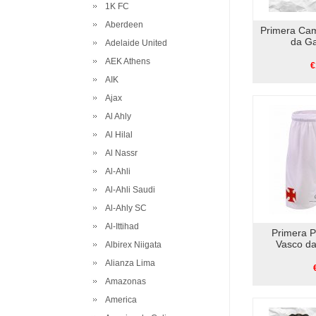
1K FC
Aberdeen
Primera Ca
da G
Adelaide United
AEK Athens
€
AIK
Ajax
Al Ahly
Al Hilal
Al Nassr
Al-Ahli
Al-Ahli Saudi
Al-Ahly SC
Al-Ittihad
Primera 
Vasco d
Albirex Niigata
Alianza Lima
Amazonas
America