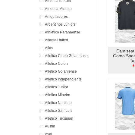
America de Cali
America Mineiro
Aniquiladores
Argentinos Juniors
Athletico Paranaense
Atlanta United
Atlas
Camiseta
Gama Spec
Atletico Clube Goianiense
Ta
Atletico Colon
€
Atletico Goianiense
Atletico Independiente
Atletico Junior
Atletico Mineiro
Atletico Nacional
Atletico San Luis
Atletico Tucuman
Austin
Avai