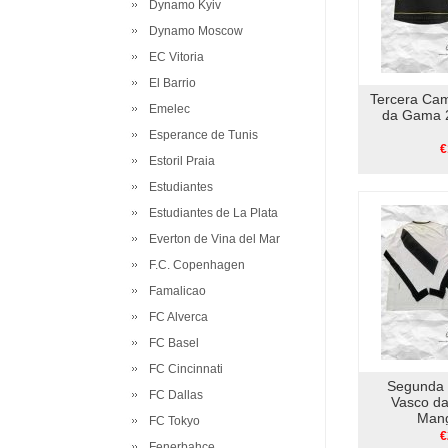
Dynamo Kyiv
Dynamo Moscow
EC Vitoria
El Barrio
Tercera Ca
Emelec
da Gama 2
Esperance de Tunis
€
Estoril Praia
Estudiantes
Estudiantes de La Plata
Everton de Vina del Mar
F.C. Copenhagen
Famalicao
FC Alverca
FC Basel
FC Cincinnati
Segunda 
FC Dallas
Vasco d
Mang
FC Tokyo
€
Fenerbahce