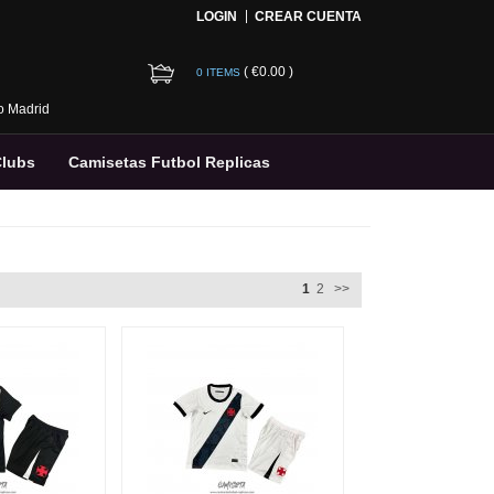
LOGIN
CREAR CUENTA
(
€0.00
)
0 ITEMS
co Madrid
Clubs
Camisetas Futbol Replicas
1
2
>>