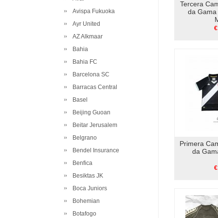
Tercera Ca
Avispa Fukuoka
da Gama 
Ayr United
€
AZ Alkmaar
Bahia
Bahia FC
Barcelona SC
Barracas Central
Basel
Beijing Guoan
Beitar Jerusalem
Belgrano
Primera Ca
Bendel Insurance
da Gama
Benfica
€
Besiktas JK
Boca Juniors
Bohemian
Botafogo