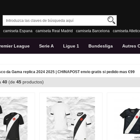
camiseta Espana
camiseta Real Madrid
camiseta Barcelona
camiseta Atleti
remier League
Serie A
Ligue 1
Bundesliga
Autres 
co da Gama replica 2024 2025 | CHINAPOST envio gratis si pedido mas €99
a
40
(de
45
productos)