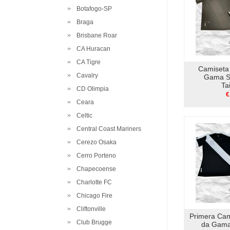
Botafogo-SP
Braga
Brisbane Roar
CA Huracan
CA Tigre
Camiseta
Cavalry
Gama Sp
Ta
CD Olimpia
€
Ceara
Celtic
Central Coast Mariners
Cerezo Osaka
Cerro Porteno
Chapecoense
Charlotte FC
Chicago Fire
Cliftonville
Primera Ca
Club Brugge
da Gama