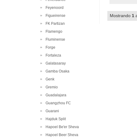
Feyenoord
Mostrando
1
Figueirense
FK Partizan
Flamengo
Fluminense
Forge
Fortaleza
Galatasaray
Gamba Osaka
Genk
Gremio
Guadalajara
Guangzhou FC
Guarani
Hajduk Split
Hapoel Be'er Sheva
Hapoel Beer Sheva