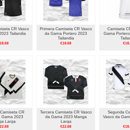
miseta CR Vasco
Primera Camiseta CR Vasco
Camiseta C
023 Tailandia
da Gama Portero 2023
Gama Portero
Tailandia
Taila
18.68
€18.68
€18
Camiseta CR
Tercera Camiseta CR Vasco
Segunda Ca
a Gama 2023
da Gama 2023 Manga
Vasco da Gam
a Larga
Larga
22.68
€22.68
€18