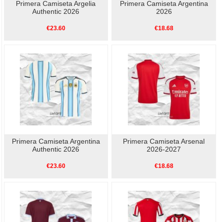
Primera Camiseta Argelia
Primera Camiseta Argentina
Authentic 2026
2026
€23.60
€18.68
Primera Camiseta Argentina
Primera Camiseta Arsenal
Authentic 2026
2026-2027
€23.60
€18.68