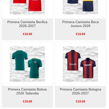
Primera Camiseta Benfica
Primera Camiseta Boca
2026-2027
Juniors 2026
€18.68
€18.68
Primera Camiseta Bolivia
Primera Camiseta Bologna
2026 Tailandia
2026-2027
€18.68
€18.68