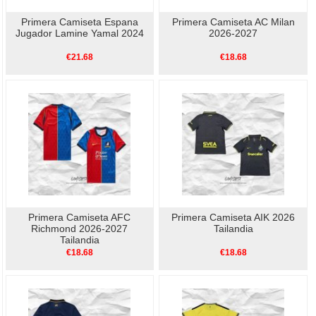
Primera Camiseta Espana
Primera Camiseta AC Milan
Jugador Lamine Yamal 2024
2026-2027
€21.68
€18.68
Primera Camiseta AFC
Primera Camiseta AIK 2026
Richmond 2026-2027
Tailandia
Tailandia
€18.68
€18.68