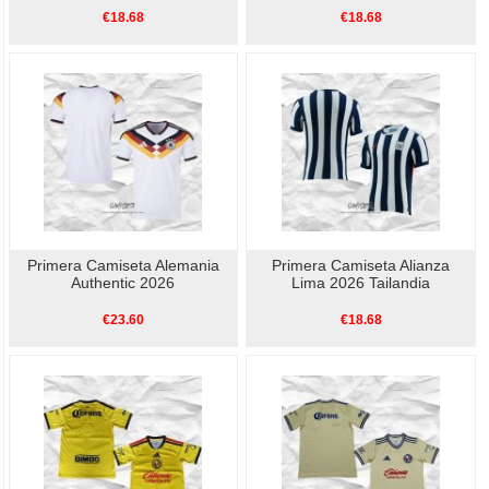
€18.68
€18.68
Primera Camiseta Alemania
Primera Camiseta Alianza
Authentic 2026
Lima 2026 Tailandia
€23.60
€18.68