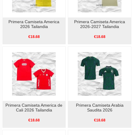
Primera Camiseta America
Primera Camiseta America
2026 Tailandia
2026-2027 Tailandia
€18.68
€18.68
Primera Camiseta America de
Primera Camiseta Arabia
Cali 2026 Tailandia
Saudita 2026
€18.68
€18.68