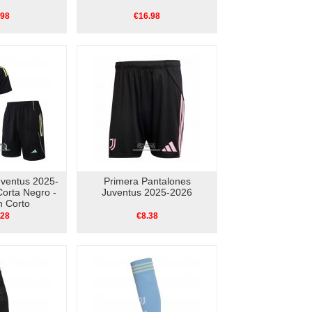
.98
€16.98
uventus 2025-
Primera Pantalones
orta Negro -
Juventus 2025-2026
n Corto
.28
€8.38