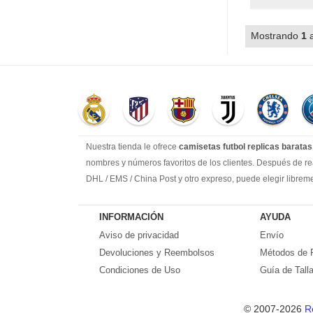
Mostrando
1
Nuestra tienda le ofrece
camisetas futbol replicas baratas
nombres y números favoritos de los clientes. Después de rea
DHL / EMS / China Post y otro expreso, puede elegir librem
Llevamos más de 10 años comprometidos con esta industria, 
suficiente experiencia para satisfacer tus necesidades de ca
INFORMACIÓN
AYUDA
Prometemos a cada cliente:
Aviso de privacidad
Envío
1-Precio más bajo en toda la red, seguro de calidad
Devoluciones y Reembolsos
Métodos de 
2-100% Método de pago seguro.
Condiciones de Uso
Guía de Tall
3-Cada uno de nuestros paquetes se enviará al número de seg
4-Por favor, crea que todos los problemas encontrados en tu
© 2007-2026
R