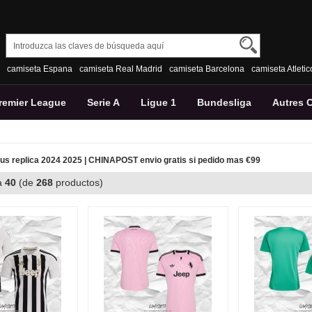
camiseta Espana
camiseta Real Madrid
camiseta Barcelona
camiseta Atleti
remier League
Serie A
Ligue 1
Bundesliga
Autres 
s replica 2024 2025 | CHINAPOST envio gratis si pedido mas €99
a
40
(de
268
productos)