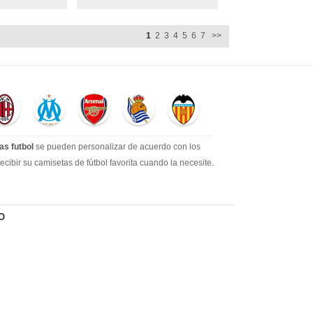
1
2
3
4
5
6
7
>>
as futbol
se pueden personalizar de acuerdo con los
ibir su camisetas de fútbol favorita cuando la necesite.
a gran cantidad de los clientes más leales. Tenemos
O