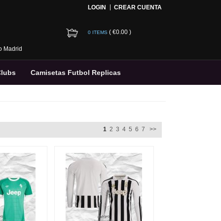
LOGIN
CREAR CUENTA
(
€0.00
)
0 ITEMS
co Madrid
Clubs
Camisetas Futbol Replicas
1
2
3
4
5
6
7
>>