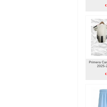
€
Primera Ca
2025-
€