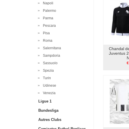
Napoli
Palermo
Parma
Pescara
Pisa
Roma
Salernitana
Chandal d
Juventus 
Sampdoria
N
Sassuolo
€
Spezia
Turin
Udinese
Venezia
Ligue 1
Bundesliga
Autres Clubs
Camisetas Futbol Replicas