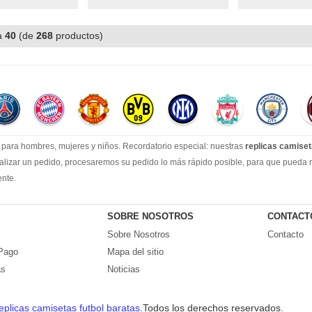
a
40
(de
268
productos)
para hombres, mujeres y niños. Recordatorio especial: nuestras
replicas camiset
lizar un pedido, procesaremos su pedido lo más rápido posible, para que pueda rec
ente.
con una línea de producción estable, un sólido equipo de servicio al cliente y un
misetas de fútbol.
SOBRE NOSOTROS
CONTACT
Sobre Nosotros
Contacto
Pago
Mapa del sitio
as
Noticias
uimiento de logística al cliente lo antes posible.
 pedido, con nuestra rica experiencia, te daremos una solución satisfactoria.
eplicas camisetas futbol baratas
.Todos los derechos reservados.