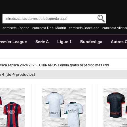
camiseta Espana
camiseta Real Madrid
camiseta Barcelona
camiseta Atleti
remier League
Serie A
Ligue 1
Bundesliga
Autres 
sca replica 2024 2025 | CHINAPOST envio gratis si pedido mas €99
a
4
(de
4
productos)