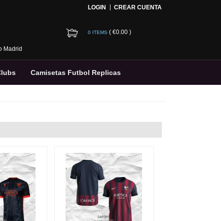
LOGIN
CREAR CUENTA
(
€0.00
)
0 ITEMS
co Madrid
Clubs
Camisetas Futbol Replicas