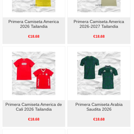
Primera Camiseta America
Primera Camiseta America
2026 Tailandia
2026-2027 Tailandia
€18.68
€18.68
Primera Camiseta America de
Primera Camiseta Arabia
Cali 2026 Tailandia
Saudita 2026
€18.68
€18.68