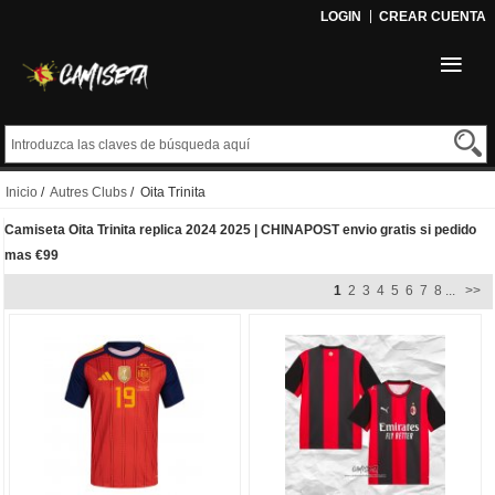
LOGIN
CREAR CUENTA
Inicio
/
Autres Clubs
/ Oita Trinita
Camiseta Oita Trinita replica 2024 2025 | CHINAPOST envio gratis si pedido
mas €99
1
2
3
4
5
6
7
8
...
>>