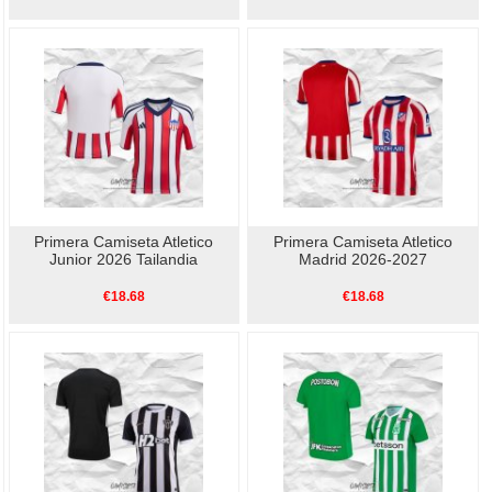
Primera Camiseta Atletico
Primera Camiseta Atletico
Junior 2026 Tailandia
Madrid 2026-2027
€18.68
€18.68