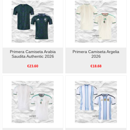
Primera Camiseta Arabia
Primera Camiseta Argelia
Saudita Authentic 2026
2026
€23.60
€18.68