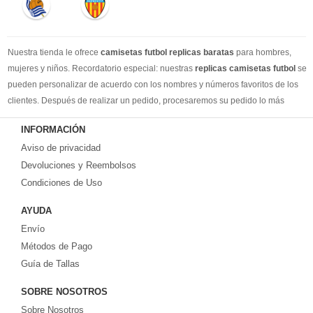
Nuestra tienda le ofrece
camisetas futbol replicas baratas
para hombres,
mujeres y niños. Recordatorio especial: nuestras
replicas camisetas futbol
se
pueden personalizar de acuerdo con los nombres y números favoritos de los
clientes. Después de realizar un pedido, procesaremos su pedido lo más
rápido posible, para que pueda recibir su camisetas de fútbol favorita cuando
INFORMACIÓN
la necesite. DHL / EMS / China Post y otro expreso, puede elegir libremente.
Aviso de privacidad
Llevamos más de 10 años comprometidos con esta industria, con una línea de
producción estable, un sólido equipo de servicio al cliente y una gran cantidad
Devoluciones y Reembolsos
de los clientes más leales. Tenemos suficiente experiencia para satisfacer tus
Condiciones de Uso
necesidades de camisetas de fútbol.
AYUDA
Prometemos a cada cliente:
Envío
1-Precio más bajo en toda la red, seguro de calidad
2-100% Método de pago seguro.
Métodos de Pago
3-Cada uno de nuestros paquetes se enviará al número de seguimiento de
Guía de Tallas
logística al cliente lo antes posible.
SOBRE NOSOTROS
4-Por favor, crea que todos los problemas encontrados en tu pedido, con
nuestra rica experiencia, te daremos una solución satisfactoria.
Sobre Nosotros