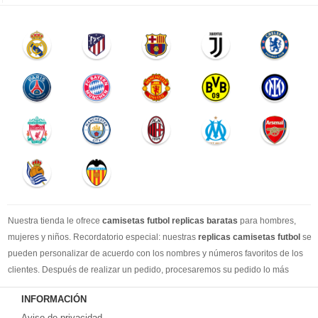
Nuestra tienda le ofrece
camisetas futbol replicas baratas
para hombres,
mujeres y niños. Recordatorio especial: nuestras
replicas camisetas futbol
se
pueden personalizar de acuerdo con los nombres y números favoritos de los
clientes. Después de realizar un pedido, procesaremos su pedido lo más
rápido posible, para que pueda recibir su camisetas de fútbol favorita cuando
INFORMACIÓN
la necesite. DHL / EMS / China Post y otro expreso, puede elegir libremente.
Aviso de privacidad