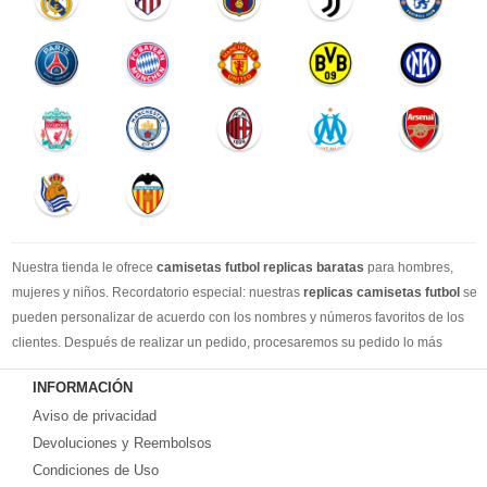
Nuestra tienda le ofrece
camisetas futbol replicas baratas
para hombres,
mujeres y niños. Recordatorio especial: nuestras
replicas camisetas futbol
se
pueden personalizar de acuerdo con los nombres y números favoritos de los
clientes. Después de realizar un pedido, procesaremos su pedido lo más
rápido posible, para que pueda recibir su camisetas de fútbol favorita cuando
INFORMACIÓN
la necesite. DHL / EMS / China Post y otro expreso, puede elegir libremente.
Aviso de privacidad
Llevamos más de 10 años comprometidos con esta industria, con una línea de
producción estable, un sólido equipo de servicio al cliente y una gran cantidad
Devoluciones y Reembolsos
de los clientes más leales. Tenemos suficiente experiencia para satisfacer tus
Condiciones de Uso