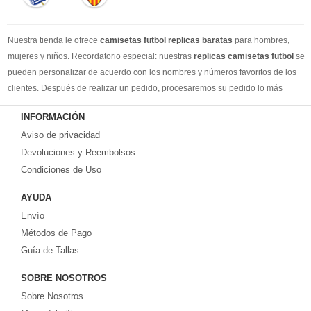
Nuestra tienda le ofrece
camisetas futbol replicas baratas
para hombres,
mujeres y niños. Recordatorio especial: nuestras
replicas camisetas futbol
se
pueden personalizar de acuerdo con los nombres y números favoritos de los
clientes. Después de realizar un pedido, procesaremos su pedido lo más
rápido posible, para que pueda recibir su camisetas de fútbol favorita cuando
INFORMACIÓN
la necesite. DHL / EMS / China Post y otro expreso, puede elegir libremente.
Aviso de privacidad
Llevamos más de 10 años comprometidos con esta industria, con una línea de
producción estable, un sólido equipo de servicio al cliente y una gran cantidad
Devoluciones y Reembolsos
de los clientes más leales. Tenemos suficiente experiencia para satisfacer tus
Condiciones de Uso
necesidades de camisetas de fútbol.
AYUDA
Prometemos a cada cliente:
Envío
1-Precio más bajo en toda la red, seguro de calidad
2-100% Método de pago seguro.
Métodos de Pago
3-Cada uno de nuestros paquetes se enviará al número de seguimiento de
Guía de Tallas
logística al cliente lo antes posible.
SOBRE NOSOTROS
4-Por favor, crea que todos los problemas encontrados en tu pedido, con
nuestra rica experiencia, te daremos una solución satisfactoria.
Sobre Nosotros