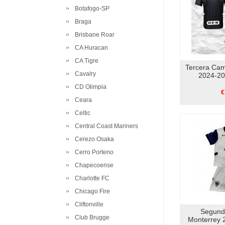
Botafogo-SP
Braga
Brisbane Roar
CA Huracan
CA Tigre
Tercera Cam
Cavalry
2024-20
CD Olimpia
€
Ceara
Celtic
Central Coast Mariners
Cerezo Osaka
Cerro Porteno
Chapecoense
Charlotte FC
Chicago Fire
Cliftonville
Segund
Club Brugge
Monterrey 