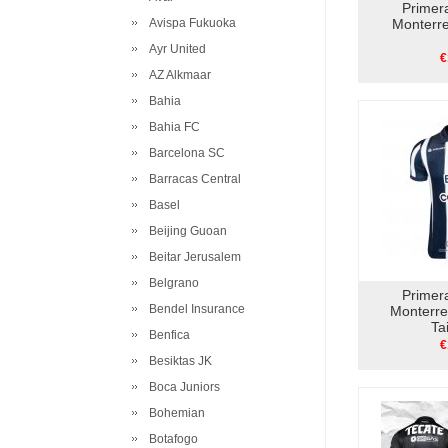
Primer
Avispa Fukuoka
Monterr
Ayr United
€
AZ Alkmaar
Bahia
Bahia FC
Barcelona SC
Barracas Central
Basel
Beijing Guoan
Beitar Jerusalem
Belgrano
Primer
Bendel Insurance
Monterr
Ta
Benfica
€
Besiktas JK
Boca Juniors
Bohemian
Botafogo