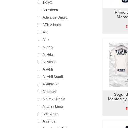
1K FC
Aberdeen
Primer
Monte
Adelaide United
AEK Athens
€
AIK
Ajax
Al Ahly
Al Hilal
Al Nassr
Al-Ahli
Al-Ahli Saudi
Al-Ahly SC
Al-Ittihad
Segund
Monterrey 
Albirex Niigata
Alianza Lima
€
Amazonas
America