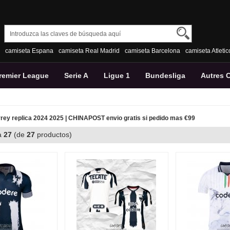
camiseta Espana
camiseta Real Madrid
camiseta Barcelona
camiseta Atleti
remier League
Serie A
Ligue 1
Bundesliga
Autres 
ey replica 2024 2025 | CHINAPOST envio gratis si pedido mas €99
a
27
(de
27
productos)