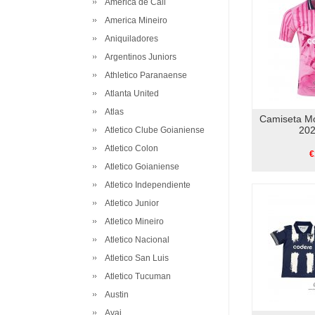
America de Cali
America Mineiro
Aniquiladores
Argentinos Juniors
Athletico Paranaense
Atlanta United
Atlas
Camiseta Mo
202
Atletico Clube Goianiense
Atletico Colon
€
Atletico Goianiense
Atletico Independiente
Atletico Junior
Atletico Mineiro
Atletico Nacional
Atletico San Luis
Atletico Tucuman
Austin
Avai