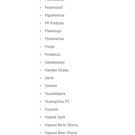
Feyenoord
Figueirense
FK Partizan
Flamengo
Fluminense
Forge
Fortaleza
Galatasaray
Gamba Osaka
Genk
Gremio
Guadalajara
Guangzhou FC
Guarani
Hajduk Split
Hapoel Be'er Sheva
Hapoel Beer Sheva