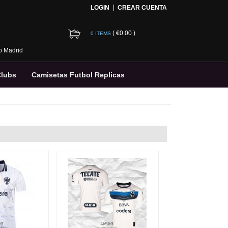
LOGIN
CREAR CUENTA
(
€0.00
)
0 ITEMS
co Madrid
Clubs
Camisetas Futbol Replicas