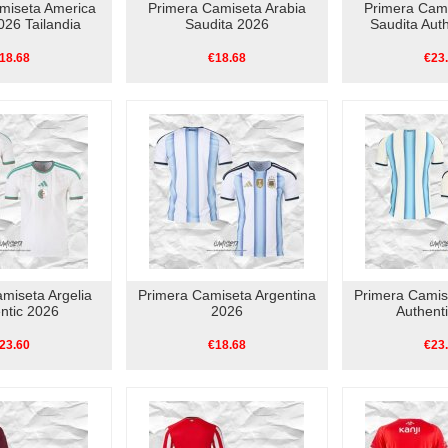
miseta America
Primera Camiseta Arabia
Primera Cami
026 Tailandia
Saudita 2026
Saudita Aut
18.68
€18.68
€23
miseta Argelia
Primera Camiseta Argentina
Primera Camis
ntic 2026
2026
Authent
23.60
€18.68
€23