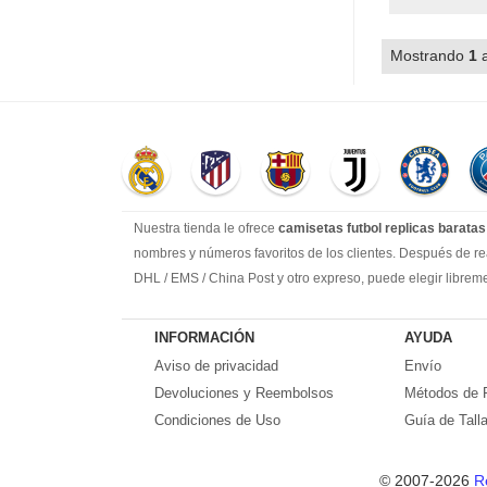
Mostrando
1
Nuestra tienda le ofrece
camisetas futbol replicas baratas
nombres y números favoritos de los clientes. Después de rea
DHL / EMS / China Post y otro expreso, puede elegir librem
Llevamos más de 10 años comprometidos con esta industria, 
suficiente experiencia para satisfacer tus necesidades de ca
INFORMACIÓN
AYUDA
Prometemos a cada cliente:
Aviso de privacidad
Envío
1-Precio más bajo en toda la red, seguro de calidad
Devoluciones y Reembolsos
Métodos de 
2-100% Método de pago seguro.
Condiciones de Uso
Guía de Tall
3-Cada uno de nuestros paquetes se enviará al número de seg
4-Por favor, crea que todos los problemas encontrados en tu
© 2007-2026
R