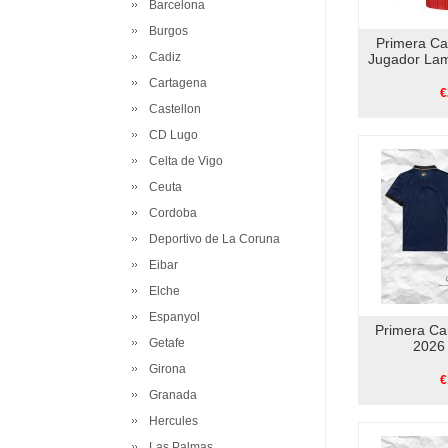
Barcelona
Burgos
Primera C
Cadiz
Jugador La
Cartagena
€
Castellon
CD Lugo
Celta de Vigo
Ceuta
Cordoba
Deportivo de La Coruna
Eibar
Elche
Espanyol
Primera Ca
Getafe
2026 
Girona
€
Granada
Hercules
Las Palmas