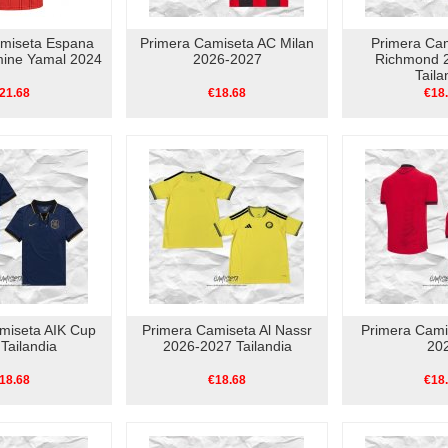
amiseta Espana
Primera Camiseta AC Milan
Primera Ca
mine Yamal 2024
2026-2027
Richmond 
Taila
21.68
€18.68
€18
miseta AIK Cup
Primera Camiseta Al Nassr
Primera Cami
Tailandia
2026-2027 Tailandia
20
18.68
€18.68
€18