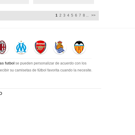
1
2
3
4
5
6
7
8
...
>>
as futbol
se pueden personalizar de acuerdo con los
ibir su camisetas de fútbol favorita cuando la necesite.
a gran cantidad de los clientes más leales. Tenemos
O