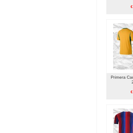
€
Primera Cam
€