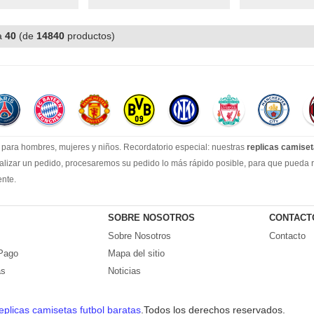
a
40
(de
14840
productos)
para hombres, mujeres y niños. Recordatorio especial: nuestras
replicas camiset
lizar un pedido, procesaremos su pedido lo más rápido posible, para que pueda rec
ente.
con una línea de producción estable, un sólido equipo de servicio al cliente y un
misetas de fútbol.
SOBRE NOSOTROS
CONTACT
Sobre Nosotros
Contacto
Pago
Mapa del sitio
as
Noticias
uimiento de logística al cliente lo antes posible.
 pedido, con nuestra rica experiencia, te daremos una solución satisfactoria.
eplicas camisetas futbol baratas
.Todos los derechos reservados.