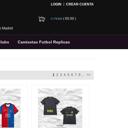
LOGIN
CREAR CUENTA
(
€0.00
)
0 ITEMS
co Madrid
Clubs
Camisetas Futbol Replicas
1
2
3
4
5
6
7
8
...
>>