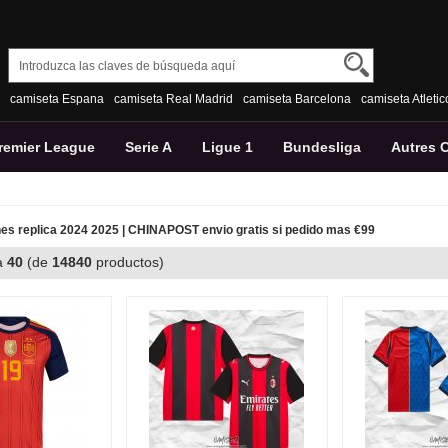
camiseta Espana
camiseta Real Madrid
camiseta Barcelona
camiseta Atleti
remier League
Serie A
Ligue 1
Bundesliga
Autres 
s replica 2024 2025 | CHINAPOST envio gratis si pedido mas €99
a
40
(de
14840
productos)