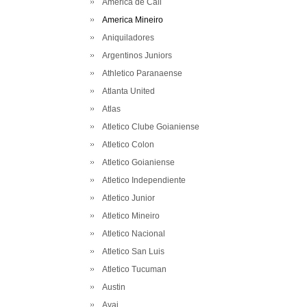
America de Cali
America Mineiro
Aniquiladores
Argentinos Juniors
Athletico Paranaense
Atlanta United
Atlas
Atletico Clube Goianiense
Atletico Colon
Atletico Goianiense
Atletico Independiente
Atletico Junior
Atletico Mineiro
Atletico Nacional
Atletico San Luis
Atletico Tucuman
Austin
Avai