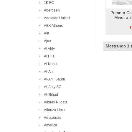
1K FC
Aberdeen
Primera Ca
Mineiro 2
Adelaide United
AEK Athens
€
AIK
Ajax
Mostrando
1
Al Ahly
Al Hilal
Al Nassr
Al-Ahli
Al-Ahli Saudi
Al-Ahly SC
Al-Ittihad
Albirex Niigata
Alianza Lima
Amazonas
America