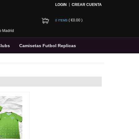
LOGIN
CREAR CUENTA
(
€0.00
)
0 ITEMS
co Madrid
Clubs
Camisetas Futbol Replicas