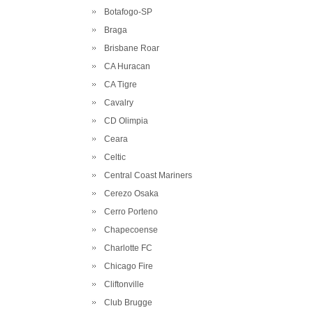
Botafogo-SP
Braga
Brisbane Roar
CA Huracan
CA Tigre
Cavalry
CD Olimpia
Ceara
Celtic
Central Coast Mariners
Cerezo Osaka
Cerro Porteno
Chapecoense
Charlotte FC
Chicago Fire
Cliftonville
Club Brugge