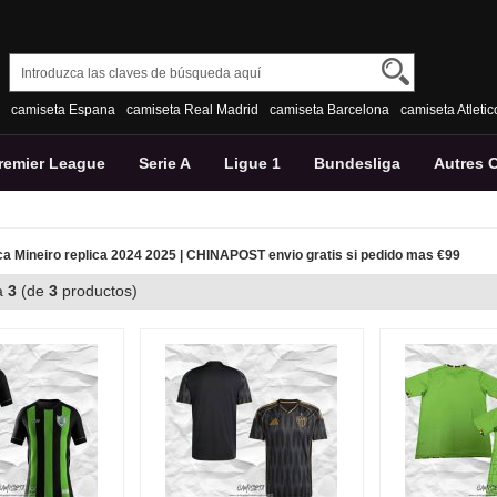
camiseta Espana
camiseta Real Madrid
camiseta Barcelona
camiseta Atleti
remier League
Serie A
Ligue 1
Bundesliga
Autres 
 Mineiro replica 2024 2025 | CHINAPOST envio gratis si pedido mas €99
a
3
(de
3
productos)