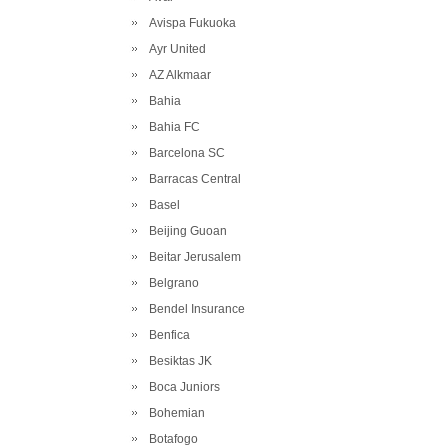
Avispa Fukuoka
Ayr United
AZ Alkmaar
Bahia
Bahia FC
Barcelona SC
Barracas Central
Basel
Beijing Guoan
Beitar Jerusalem
Belgrano
Bendel Insurance
Benfica
Besiktas JK
Boca Juniors
Bohemian
Botafogo