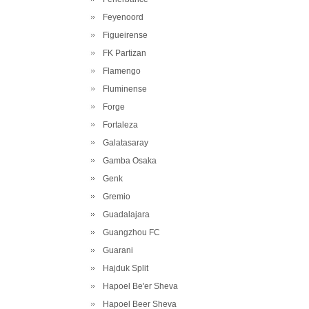
Feyenoord
Figueirense
FK Partizan
Flamengo
Fluminense
Forge
Fortaleza
Galatasaray
Gamba Osaka
Genk
Gremio
Guadalajara
Guangzhou FC
Guarani
Hajduk Split
Hapoel Be'er Sheva
Hapoel Beer Sheva