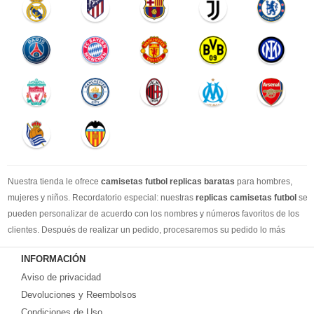
Nuestra tienda le ofrece
camisetas futbol replicas baratas
para hombres,
mujeres y niños. Recordatorio especial: nuestras
replicas camisetas futbol
se
pueden personalizar de acuerdo con los nombres y números favoritos de los
clientes. Después de realizar un pedido, procesaremos su pedido lo más
rápido posible, para que pueda recibir su camisetas de fútbol favorita cuando
INFORMACIÓN
la necesite. DHL / EMS / China Post y otro expreso, puede elegir libremente.
Aviso de privacidad
Llevamos más de 10 años comprometidos con esta industria, con una línea de
producción estable, un sólido equipo de servicio al cliente y una gran cantidad
Devoluciones y Reembolsos
de los clientes más leales. Tenemos suficiente experiencia para satisfacer tus
Condiciones de Uso