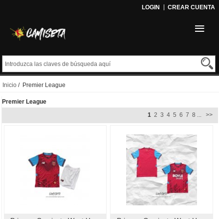
LOGIN
CREAR CUENTA
Inicio
/ Premier League
Premier League
1
2
3
4
5
6
7
8
...
>>