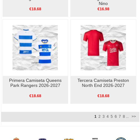
Nino
€18.68
€16.98
Primera Camiseta Queens
Tercera Camiseta Preston
Park Rangers 2026-2027
North End 2026-2027
€18.68
€18.68
1
2
3
4
5
6
7
8
...
>>