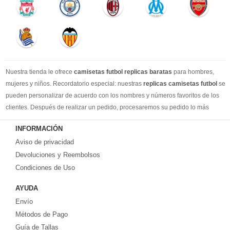
Nuestra tienda le ofrece
camisetas futbol replicas baratas
para hombres,
mujeres y niños. Recordatorio especial: nuestras
replicas camisetas futbol
se
pueden personalizar de acuerdo con los nombres y números favoritos de los
clientes. Después de realizar un pedido, procesaremos su pedido lo más
rápido posible, para que pueda recibir su camisetas de fútbol favorita cuando
INFORMACIÓN
la necesite. DHL / EMS / China Post y otro expreso, puede elegir libremente.
Aviso de privacidad
Llevamos más de 10 años comprometidos con esta industria, con una línea de
producción estable, un sólido equipo de servicio al cliente y una gran cantidad
Devoluciones y Reembolsos
de los clientes más leales. Tenemos suficiente experiencia para satisfacer tus
Condiciones de Uso
necesidades de camisetas de fútbol.
AYUDA
Prometemos a cada cliente:
Envío
1-Precio más bajo en toda la red, seguro de calidad
2-100% Método de pago seguro.
Métodos de Pago
3-Cada uno de nuestros paquetes se enviará al número de seguimiento de
Guía de Tallas