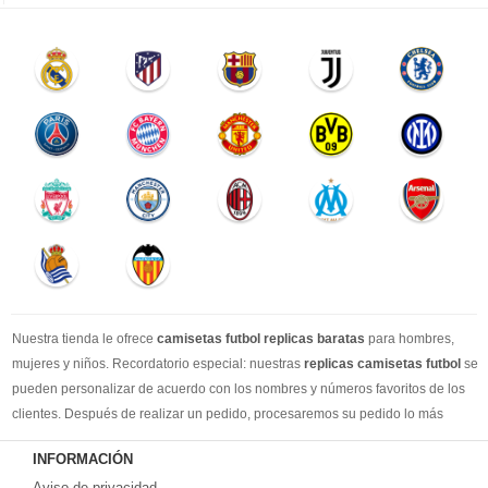
Nuestra tienda le ofrece
camisetas futbol replicas baratas
para hombres,
mujeres y niños. Recordatorio especial: nuestras
replicas camisetas futbol
se
pueden personalizar de acuerdo con los nombres y números favoritos de los
clientes. Después de realizar un pedido, procesaremos su pedido lo más
rápido posible, para que pueda recibir su camisetas de fútbol favorita cuando
INFORMACIÓN
la necesite. DHL / EMS / China Post y otro expreso, puede elegir libremente.
Aviso de privacidad