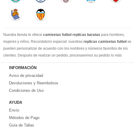
Nuestra tienda le ofrece
camisetas futbol replicas baratas
para hombres,
mujeres y niños. Recordatorio especial: nuestras
replicas camisetas futbol
se
pueden personalizar de acuerdo con los nombres y números favoritos de los
clientes. Después de realizar un pedido, procesaremos su pedido lo más
rápido posible, para que pueda recibir su camisetas de fútbol favorita cuando
INFORMACIÓN
la necesite. DHL / EMS / China Post y otro expreso, puede elegir libremente.
Aviso de privacidad
Llevamos más de 10 años comprometidos con esta industria, con una línea de
producción estable, un sólido equipo de servicio al cliente y una gran cantidad
Devoluciones y Reembolsos
de los clientes más leales. Tenemos suficiente experiencia para satisfacer tus
Condiciones de Uso
necesidades de camisetas de fútbol.
AYUDA
Prometemos a cada cliente:
Envío
1-Precio más bajo en toda la red, seguro de calidad
2-100% Método de pago seguro.
Métodos de Pago
3-Cada uno de nuestros paquetes se enviará al número de seguimiento de
Guía de Tallas
logística al cliente lo antes posible.