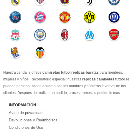
Nuestra tienda le ofrece
camisetas futbol replicas baratas
para hombres,
mujeres y niños. Recordatorio especial: nuestras
replicas camisetas futbol
se
pueden personalizar de acuerdo con los nombres y números favoritos de los
clientes. Después de realizar un pedido, procesaremos su pedido lo más
rápido posible, para que pueda recibir su camisetas de fútbol favorita cuando
INFORMACIÓN
la necesite. DHL / EMS / China Post y otro expreso, puede elegir libremente.
Aviso de privacidad
Llevamos más de 10 años comprometidos con esta industria, con una línea de
producción estable, un sólido equipo de servicio al cliente y una gran cantidad
Devoluciones y Reembolsos
de los clientes más leales. Tenemos suficiente experiencia para satisfacer tus
Condiciones de Uso