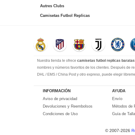
Autres Clubs
Camisetas Futbol Replicas
Nuestra tienda le ofrece
camisetas futbol replicas baratas
nombres y números favoritos de los clientes. Después de rea
DHL / EMS / China Post y otro expreso, puede elegir librem
Llevamos más de 10 años comprometidos con esta industria, 
suficiente experiencia para satisfacer tus necesidades de ca
INFORMACIÓN
AYUDA
Prometemos a cada cliente:
Aviso de privacidad
Envío
1-Precio más bajo en toda la red, seguro de calidad
Devoluciones y Reembolsos
Métodos de 
2-100% Método de pago seguro.
Condiciones de Uso
Guía de Tall
3-Cada uno de nuestros paquetes se enviará al número de seg
4-Por favor, crea que todos los problemas encontrados en tu
© 2007-2026
R