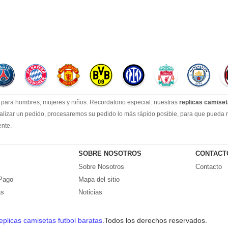
para hombres, mujeres y niños. Recordatorio especial: nuestras
replicas camiset
lizar un pedido, procesaremos su pedido lo más rápido posible, para que pueda rec
ente.
con una línea de producción estable, un sólido equipo de servicio al cliente y un
misetas de fútbol.
SOBRE NOSOTROS
CONTACT
Sobre Nosotros
Contacto
Pago
Mapa del sitio
as
Noticias
uimiento de logística al cliente lo antes posible.
 pedido, con nuestra rica experiencia, te daremos una solución satisfactoria.
eplicas camisetas futbol baratas
.Todos los derechos reservados.