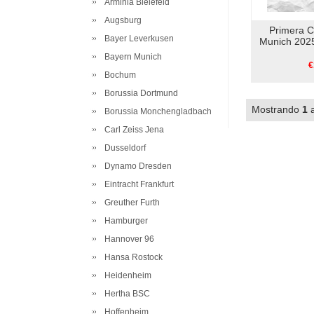
Arminia Bielefeld
Augsburg
Primera 
Bayer Leverkusen
Munich 2025
Bayern Munich
€
Bochum
Borussia Dortmund
Mostrando
1
Borussia Monchengladbach
Carl Zeiss Jena
Dusseldorf
Dynamo Dresden
Eintracht Frankfurt
Greuther Furth
Hamburger
Hannover 96
Hansa Rostock
Heidenheim
Hertha BSC
Hoffenheim