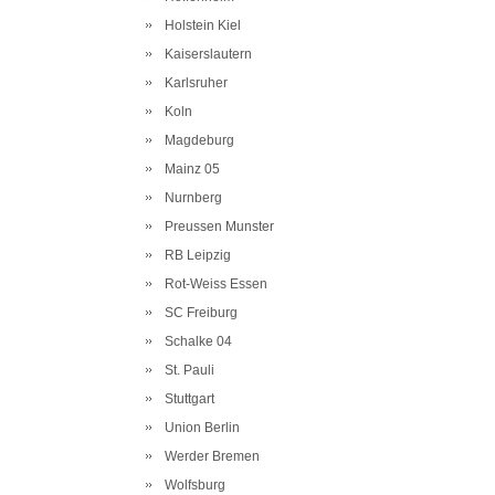
Holstein Kiel
Kaiserslautern
Karlsruher
Koln
Magdeburg
Mainz 05
Nurnberg
Preussen Munster
RB Leipzig
Rot-Weiss Essen
SC Freiburg
Schalke 04
St. Pauli
Stuttgart
Union Berlin
Werder Bremen
Wolfsburg