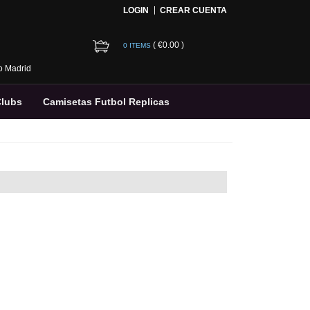
LOGIN
CREAR CUENTA
(
€0.00
)
0 ITEMS
co Madrid
Clubs
Camisetas Futbol Replicas