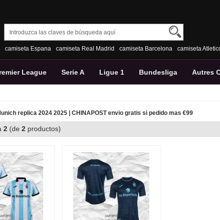
camiseta Espana
camiseta Real Madrid
camiseta Barcelona
camiseta Atleti
remier League
Serie A
Ligue 1
Bundesliga
Autres 
nich replica 2024 2025 | CHINAPOST envio gratis si pedido mas €99
a
2
(de
2
productos)