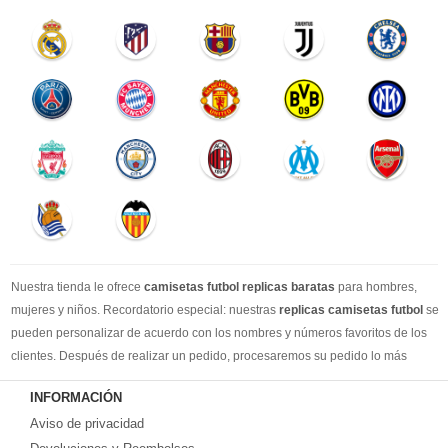
Nuestra tienda le ofrece
camisetas futbol replicas baratas
para hombres,
mujeres y niños. Recordatorio especial: nuestras
replicas camisetas futbol
se
pueden personalizar de acuerdo con los nombres y números favoritos de los
clientes. Después de realizar un pedido, procesaremos su pedido lo más
rápido posible, para que pueda recibir su camisetas de fútbol favorita cuando
INFORMACIÓN
la necesite. DHL / EMS / China Post y otro expreso, puede elegir libremente.
Aviso de privacidad
Llevamos más de 10 años comprometidos con esta industria, con una línea de