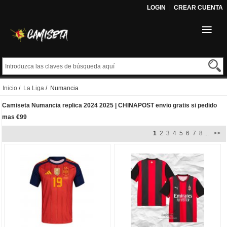
LOGIN
CREAR CUENTA
Inicio
/
La Liga
/ Numancia
Camiseta Numancia replica 2024 2025 | CHINAPOST envio gratis si pedido
mas €99
1
2
3
4
5
6
7
8
...
>>