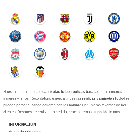
Nuestra tienda le ofrece
camisetas futbol replicas baratas
para hombres,
mujeres y niños. Recordatorio especial: nuestras
replicas camisetas futbol
se
pueden personalizar de acuerdo con los nombres y números favoritos de los
clientes. Después de realizar un pedido, procesaremos su pedido lo más
rápido posible, para que pueda recibir su camisetas de fútbol favorita cuando
INFORMACIÓN
la necesite. DHL / EMS / China Post y otro expreso, puede elegir libremente.
Aviso de privacidad