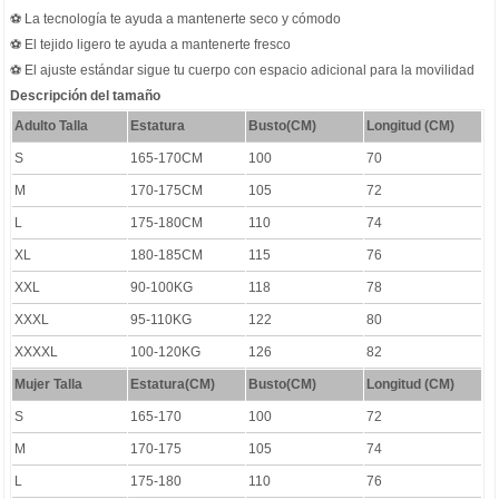
⚽ La tecnología te ayuda a mantenerte seco y cómodo
⚽ El tejido ligero te ayuda a mantenerte fresco
⚽ El ajuste estándar sigue tu cuerpo con espacio adicional para la movilidad
Descripción del tamaño
Adulto Talla
Estatura
Busto(CM)
Longitud (CM)
S
165-170CM
100
70
M
170-175CM
105
72
L
175-180CM
110
74
XL
180-185CM
115
76
XXL
90-100KG
118
78
XXXL
95-110KG
122
80
XXXXL
100-120KG
126
82
Mujer Talla
Estatura(CM)
Busto(CM)
Longitud (CM)
S
165-170
100
72
M
170-175
105
74
L
175-180
110
76