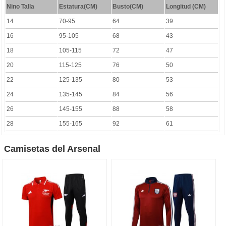
Nino Talla
Estatura(CM)
Busto(CM)
Longitud (CM)
14
70-95
64
39
16
95-105
68
43
18
105-115
72
47
20
115-125
76
50
22
125-135
80
53
24
135-145
84
56
26
145-155
88
58
28
155-165
92
61
Camisetas del Arsenal